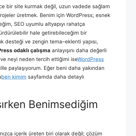
ce bir site kurmak değil, uzun vadede sağlam
ı projeler üretmek. Benim için WordPress; esnek
ceğim, SEO uyumlu altyapıyı rahatça
ürdürülebilir hale getirebileceğim bir
uk desteği ve zengin tema–eklenti yapısı,
ress odaklı çalışma
anlayışını daha değerli
 ve neyi neden tercih ettiğimi ise
WordPress
ille paylaşıyorum. Eğer beni daha yakından
u
ben kimim
sayfamda daha detaylı
şırken Benimsediğim
zca içerik üreten biri olarak değil; çözüm