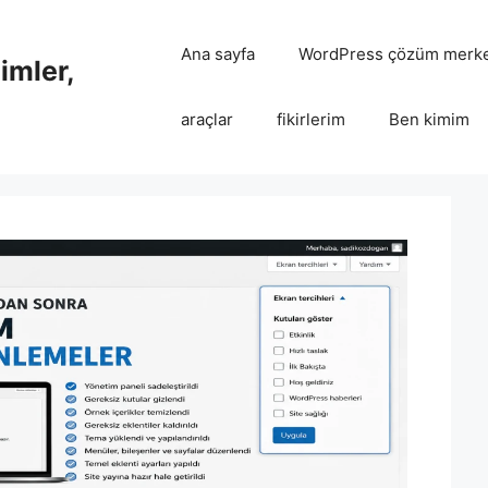
Ana sayfa
WordPress çözüm merke
imler,
araçlar
fikirlerim
Ben kimim